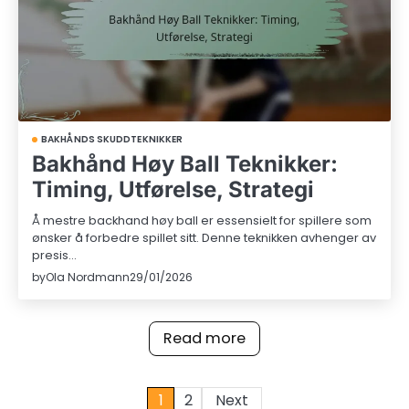
BAKHÅNDS SKUDDTEKNIKKER
Bakhånd Høy Ball Teknikker:
Timing, Utførelse, Strategi
Å mestre backhand høy ball er essensielt for spillere som
ønsker å forbedre spillet sitt. Denne teknikken avhenger av
presis…
by
Ola Nordmann
29/01/2026
Read more
Posts
1
2
Next