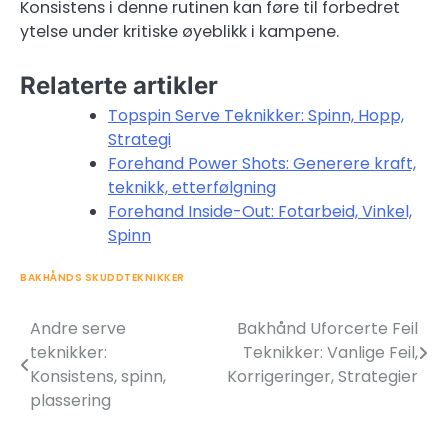
Konsistens i denne rutinen kan føre til forbedret
ytelse under kritiske øyeblikk i kampene.
Relaterte artikler
Topspin Serve Teknikker: Spinn, Hopp,
Strategi
Forehand Power Shots: Generere kraft,
teknikk, etterfølgning
Forehand Inside-Out: Fotarbeid, Vinkel,
Spinn
BAKHÅNDS SKUDDTEKNIKKER
Andre serve
Bakhånd Uforcerte Feil
Post
teknikker:
Teknikker: Vanlige Feil,
navigation
Konsistens, spinn,
Korrigeringer, Strategier
plassering