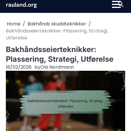
Skip
rauland.org
to
content
Home
Bakhånds skuddteknikker
Bakhåndsseierteknikker: Plassering, Strategi,
Utførelse
Bakhåndsseierteknikker:
Plassering, Strategi, Utførelse
16/02/2026
by
Ola Nordmann