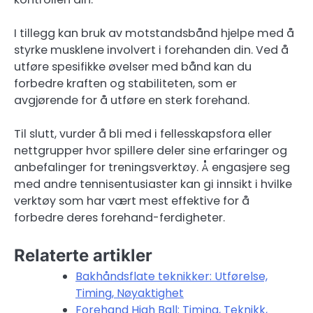
I tillegg kan bruk av motstandsbånd hjelpe med å
styrke musklene involvert i forehanden din. Ved å
utføre spesifikke øvelser med bånd kan du
forbedre kraften og stabiliteten, som er
avgjørende for å utføre en sterk forehand.
Til slutt, vurder å bli med i fellesskapsfora eller
nettgrupper hvor spillere deler sine erfaringer og
anbefalinger for treningsverktøy. Å engasjere seg
med andre tennisentusiaster kan gi innsikt i hvilke
verktøy som har vært mest effektive for å
forbedre deres forehand-ferdigheter.
Relaterte artikler
Bakhåndsflate teknikker: Utførelse,
Timing, Nøyaktighet
Forehand High Ball: Timing, Teknikk,