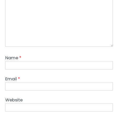
Name
*
Email
*
Website