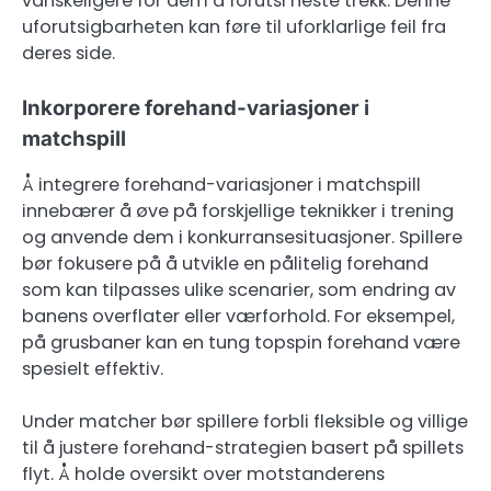
vanskeligere for dem å forutsi neste trekk. Denne
uforutsigbarheten kan føre til uforklarlige feil fra
deres side.
Inkorporere forehand-variasjoner i
matchspill
Å integrere forehand-variasjoner i matchspill
innebærer å øve på forskjellige teknikker i trening
og anvende dem i konkurransesituasjoner. Spillere
bør fokusere på å utvikle en pålitelig forehand
som kan tilpasses ulike scenarier, som endring av
banens overflater eller værforhold. For eksempel,
på grusbaner kan en tung topspin forehand være
spesielt effektiv.
Under matcher bør spillere forbli fleksible og villige
til å justere forehand-strategien basert på spillets
flyt. Å holde oversikt over motstanderens