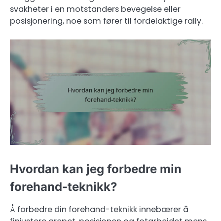
svakheter i en motstanders bevegelse eller
posisjonering, noe som fører til fordelaktige rally.
Hvordan kan jeg forbedre min
forehand-teknikk?
Å forbedre din forehand-teknikk innebærer å