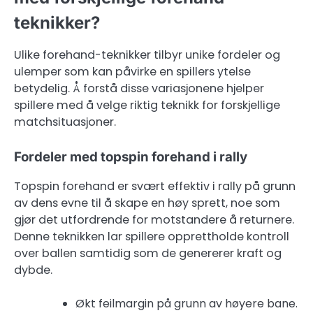
teknikker?
Ulike forehand-teknikker tilbyr unike fordeler og
ulemper som kan påvirke en spillers ytelse
betydelig. Å forstå disse variasjonene hjelper
spillere med å velge riktig teknikk for forskjellige
matchsituasjoner.
Fordeler med topspin forehand i rally
Topspin forehand er svært effektiv i rally på grunn
av dens evne til å skape en høy sprett, noe som
gjør det utfordrende for motstandere å returnere.
Denne teknikken lar spillere opprettholde kontroll
over ballen samtidig som de genererer kraft og
dybde.
Økt feilmargin på grunn av høyere bane.