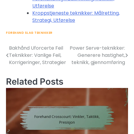
Utførelse
Kroppstjeneste teknikker: Målretting,
Strategi, Utførelse
FOREHAND SLAG TEKNIKKER
Bakhånd Uforcerte Feil
Power Serve-teknikker:
Post
Teknikker: Vanlige Feil,
Generere hastighet,
navigation
Korrigeringer, Strategier
teknikk, gjennomføring
Related Posts