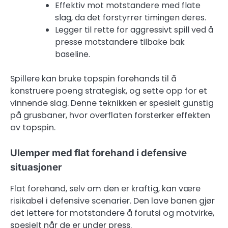
Effektiv mot motstandere med flate
slag, da det forstyrrer timingen deres.
Legger til rette for aggressivt spill ved å
presse motstandere tilbake bak
baseline.
Spillere kan bruke topspin forehands til å
konstruere poeng strategisk, og sette opp for et
vinnende slag. Denne teknikken er spesielt gunstig
på grusbaner, hvor overflaten forsterker effekten
av topspin.
Ulemper med flat forehand i defensive
situasjoner
Flat forehand, selv om den er kraftig, kan være
risikabel i defensive scenarier. Den lave banen gjør
det lettere for motstandere å forutsi og motvirke,
spesielt når de er under press.