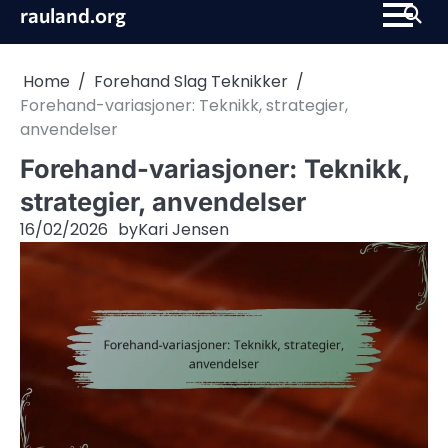
Skip
rauland.org
to
content
Home
Forehand Slag Teknikker
Forehand-variasjoner: Teknikk, strategier,
anvendelser
Forehand-variasjoner: Teknikk,
strategier, anvendelser
16/02/2026
by
Kari Jensen