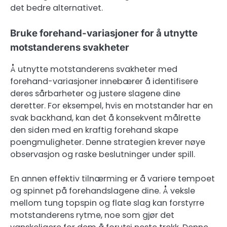
det bedre alternativet.
Bruke forehand-variasjoner for å utnytte
motstanderens svakheter
Å utnytte motstanderens svakheter med
forehand-variasjoner innebærer å identifisere
deres sårbarheter og justere slagene dine
deretter. For eksempel, hvis en motstander har en
svak backhand, kan det å konsekvent målrette
den siden med en kraftig forehand skape
poengmuligheter. Denne strategien krever nøye
observasjon og raske beslutninger under spill.
En annen effektiv tilnærming er å variere tempoet
og spinnet på forehandslagene dine. Å veksle
mellom tung topspin og flate slag kan forstyrre
motstanderens rytme, noe som gjør det