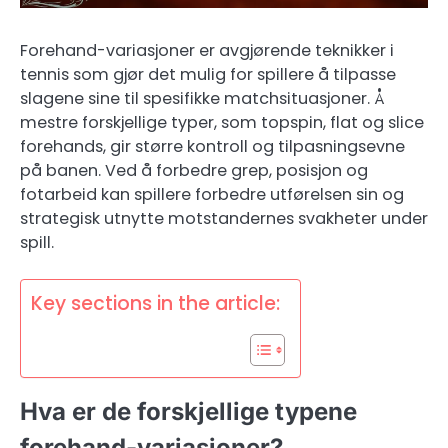
Forehand-variasjoner er avgjørende teknikker i
tennis som gjør det mulig for spillere å tilpasse
slagene sine til spesifikke matchsituasjoner. Å
mestre forskjellige typer, som topspin, flat og slice
forehands, gir større kontroll og tilpasningsevne
på banen. Ved å forbedre grep, posisjon og
fotarbeid kan spillere forbedre utførelsen sin og
strategisk utnytte motstandernes svakheter under
spill.
Key sections in the article:
Hva er de forskjellige typene
forehand-variasjoner?