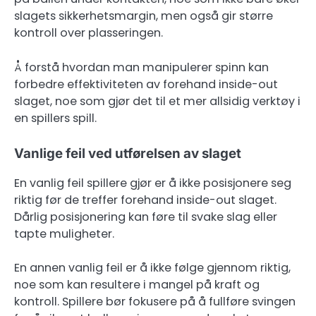
slagets sikkerhetsmargin, men også gir større
kontroll over plasseringen.
Å forstå hvordan man manipulerer spinn kan
forbedre effektiviteten av forehand inside-out
slaget, noe som gjør det til et mer allsidig verktøy i
en spillers spill.
Vanlige feil ved utførelsen av slaget
En vanlig feil spillere gjør er å ikke posisjonere seg
riktig før de treffer forehand inside-out slaget.
Dårlig posisjonering kan føre til svake slag eller
tapte muligheter.
En annen vanlig feil er å ikke følge gjennom riktig,
noe som kan resultere i mangel på kraft og
kontroll. Spillere bør fokusere på å fullføre svingen