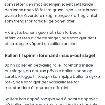
som retter den mot sidelinjen, ideelt sett lande
den innen noen få fot fra grunnlinjen. Dette krever
øvelse for å vurdere riktig mengde kraft og vinkel
som trengs for forskjellige baneflater.
Å utnytte banens geometri kan forbedre
effektiviteten av dette slaget, noe som gjør det til
et strategisk våpen i en spillers arsenal.
Rollen til spinn i forehand inside-out slaget
Spinn spiller en betydelig rolle i forehand inside-
out slaget, da det kan påvirke ballens bane og
sprett. Å legge til topspin kan hjelpe ballen å dykke
raskt, noe som gjør det vanskeligere for
motstandere å returnere effektivt.
Spillere kan oppnå topspin ved å børste oppover
på ballen under kontakten, noe som ikke bare øker