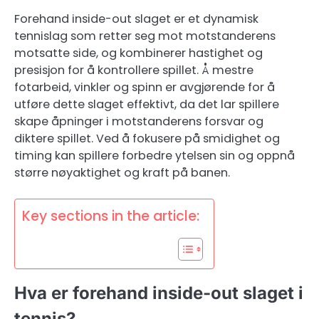
Forehand inside-out slaget er et dynamisk
tennislag som retter seg mot motstanderens
motsatte side, og kombinerer hastighet og
presisjon for å kontrollere spillet. Å mestre
fotarbeid, vinkler og spinn er avgjørende for å
utføre dette slaget effektivt, da det lar spillere
skape åpninger i motstanderens forsvar og
diktere spillet. Ved å fokusere på smidighet og
timing kan spillere forbedre ytelsen sin og oppnå
større nøyaktighet og kraft på banen.
Key sections in the article:
Hva er forehand inside-out slaget i
tennis?