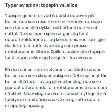
Typer av spinn: topspin vs. slice
Topspin genereres ved å børste oppover på
ballen, noe som resulterer i en fremoverrotasjon
som får den til å dykke raskt etter å ha krysset
nettet. Denne typen spinn er gunstig for å
opprettholde kontroll og konsistens, noe som gjør
det lettere å treffe dype slag som presser
motstanderne tilbake. Spillere bruker ofte topspin
for å skape vinkler og tvinge feil fra rivalene.
På den annen side involverer slice å kutte under
ballen, noe som skaper bakspinn. Dette spinnet får
ballen til å forbli lav og gli ved landing, noe som
gjør det utfordrende for motstanderne å returnere
effektivt. Slice-slag kan være spesielt nyttige for å
forstyrre motstanderens rytme og sette opp for
et oppfølgingsslag.