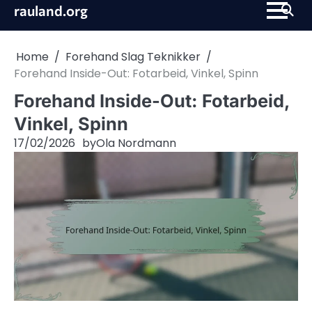
Skip
rauland.org
to
content
Home
Forehand Slag Teknikker
Forehand Inside-Out: Fotarbeid, Vinkel, Spinn
Forehand Inside-Out: Fotarbeid,
Vinkel, Spinn
17/02/2026
by
Ola Nordmann