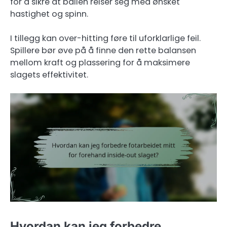
for å sikre at ballen reiser seg med ønsket
hastighet og spinn.
I tillegg kan over-hitting føre til uforklarlige feil.
Spillere bør øve på å finne den rette balansen
mellom kraft og plassering for å maksimere
slagets effektivitet.
Hvordan kan jeg forbedre