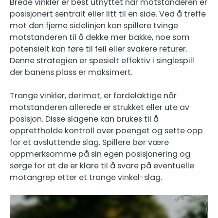
Brede vinkler er best utnyttet når motstanderen er
posisjonert sentralt eller litt til en side. Ved å treffe
mot den fjerne sidelinjen kan spillere tvinge
motstanderen til å dekke mer bakke, noe som
potensielt kan føre til feil eller svakere returer.
Denne strategien er spesielt effektiv i singlespill
der banens plass er maksimert.
Trange vinkler, derimot, er fordelaktige når
motstanderen allerede er strukket eller ute av
posisjon. Disse slagene kan brukes til å
opprettholde kontroll over poenget og sette opp
for et avsluttende slag. Spillere bør være
oppmerksomme på sin egen posisjonering og
sørge for at de er klare til å svare på eventuelle
motangrep etter et trange vinkel-slag.