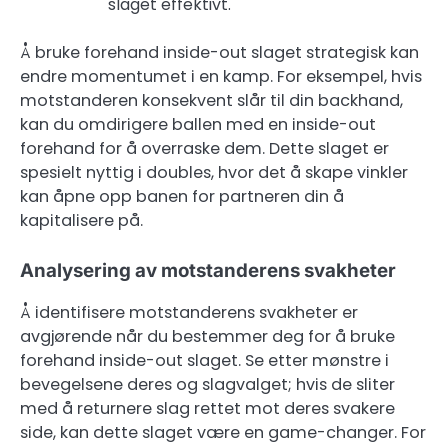
slaget effektivt.
Å bruke forehand inside-out slaget strategisk kan
endre momentumet i en kamp. For eksempel, hvis
motstanderen konsekvent slår til din backhand,
kan du omdirigere ballen med en inside-out
forehand for å overraske dem. Dette slaget er
spesielt nyttig i doubles, hvor det å skape vinkler
kan åpne opp banen for partneren din å
kapitalisere på.
Analysering av motstanderens svakheter
Å identifisere motstanderens svakheter er
avgjørende når du bestemmer deg for å bruke
forehand inside-out slaget. Se etter mønstre i
bevegelsene deres og slagvalget; hvis de sliter
med å returnere slag rettet mot deres svakere
side, kan dette slaget være en game-changer. For