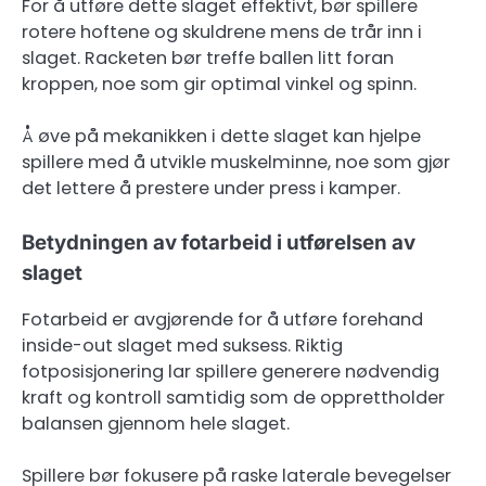
For å utføre dette slaget effektivt, bør spillere
rotere hoftene og skuldrene mens de trår inn i
slaget. Racketen bør treffe ballen litt foran
kroppen, noe som gir optimal vinkel og spinn.
Å øve på mekanikken i dette slaget kan hjelpe
spillere med å utvikle muskelminne, noe som gjør
det lettere å prestere under press i kamper.
Betydningen av fotarbeid i utførelsen av
slaget
Fotarbeid er avgjørende for å utføre forehand
inside-out slaget med suksess. Riktig
fotposisjonering lar spillere generere nødvendig
kraft og kontroll samtidig som de opprettholder
balansen gjennom hele slaget.
Spillere bør fokusere på raske laterale bevegelser