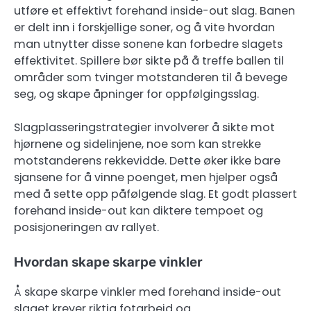
utføre et effektivt forehand inside-out slag. Banen
er delt inn i forskjellige soner, og å vite hvordan
man utnytter disse sonene kan forbedre slagets
effektivitet. Spillere bør sikte på å treffe ballen til
områder som tvinger motstanderen til å bevege
seg, og skape åpninger for oppfølgingsslag.
Slagplasseringstrategier involverer å sikte mot
hjørnene og sidelinjene, noe som kan strekke
motstanderens rekkevidde. Dette øker ikke bare
sjansene for å vinne poenget, men hjelper også
med å sette opp påfølgende slag. Et godt plassert
forehand inside-out kan diktere tempoet og
posisjoneringen av rallyet.
Hvordan skape skarpe vinkler
Å skape skarpe vinkler med forehand inside-out
slaget krever riktig fotarbeid og