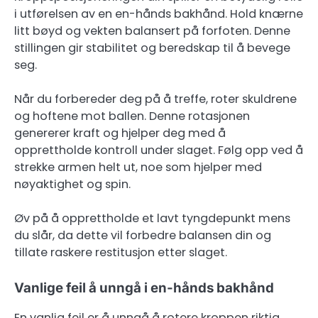
i utførelsen av en en-hånds bakhånd. Hold knærne
litt bøyd og vekten balansert på forfoten. Denne
stillingen gir stabilitet og beredskap til å bevege
seg.
Når du forbereder deg på å treffe, roter skuldrene
og hoftene mot ballen. Denne rotasjonen
genererer kraft og hjelper deg med å
opprettholde kontroll under slaget. Følg opp ved å
strekke armen helt ut, noe som hjelper med
nøyaktighet og spin.
Øv på å opprettholde et lavt tyngdepunkt mens
du slår, da dette vil forbedre balansen din og
tillate raskere restitusjon etter slaget.
Vanlige feil å unngå i en-hånds bakhånd
En vanlig feil er å unngå å rotere kroppen riktig,