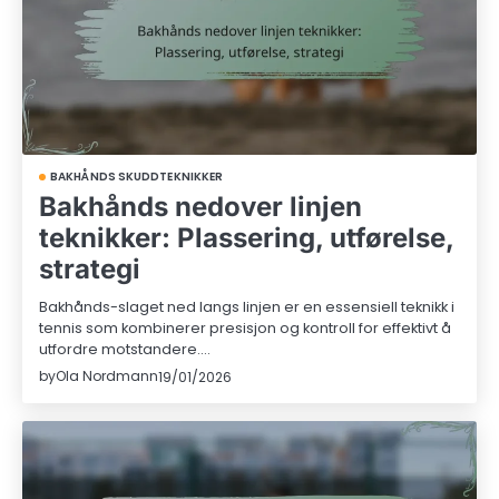
BAKHÅNDS SKUDDTEKNIKKER
Bakhånds nedover linjen
teknikker: Plassering, utførelse,
strategi
Bakhånds-slaget ned langs linjen er en essensiell teknikk i
tennis som kombinerer presisjon og kontroll for effektivt å
utfordre motstandere.…
by
Ola Nordmann
19/01/2026