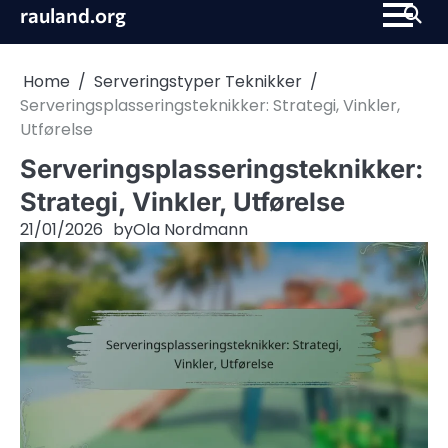
Skip
rauland.org
to
content
Home
Serveringstyper Teknikker
Serveringsplasseringsteknikker: Strategi, Vinkler,
Utførelse
Serveringsplasseringsteknikker:
Strategi, Vinkler, Utførelse
21/01/2026
by
Ola Nordmann