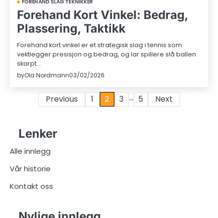
FOREHAND SLAG TEKNIKKER
Forehand Kort Vinkel: Bedrag,
Plassering, Taktikk
Forehand kort vinkel er et strategisk slag i tennis som
vektlegger presisjon og bedrag, og lar spillere slå ballen
skarpt…
by
Ola Nordmann
03/02/2026
…
Posts
Previous
1
2
3
5
Next
pagination
Lenker
Alle innlegg
Vår historie
Kontakt oss
Nylige innlegg