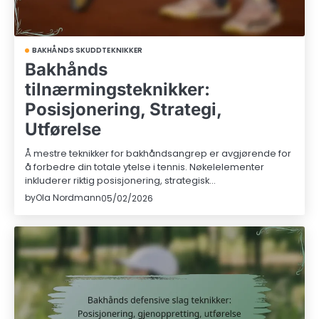
BAKHÅNDS SKUDDTEKNIKKER
Bakhånds
tilnærmingsteknikker:
Posisjonering, Strategi,
Utførelse
Å mestre teknikker for bakhåndsangrep er avgjørende for
å forbedre din totale ytelse i tennis. Nøkelelementer
inkluderer riktig posisjonering, strategisk…
by
Ola Nordmann
05/02/2026